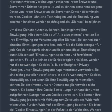
Hierdurch werden Verbindungen zwischen Ihrem Browser und
Servern von Dritten hergestellt und es können personenbezogene
Daten von Ihrem Browser an die Server von Dritten übermittelt
Wir beraten Sie gerne
werden. Cookies, ähnliche Technologien und die Einbindung von
externen Inhalten werden nachfolgend als „Dienste“ bezeichnet.
Hier finden Sie die passenden Ansprechpartnerinnen
Um diese Dienste nutzen zu können, benötigen wir Ihre
und Ansprechpartner.
Einwilligung. Mit einem Klick auf "Alle akzeptieren" erteilen Sie
Ihre Einwilligung zur Verwendung aller Dienste. Sie können auch
einzelne Einwilligungen erteilen, indem Sie die Schieberegler für
Zur Teamübersicht
jede Cookie-Kategorie einzeln anklicken und diese Einstellungen
durch Klicken auf "Einstellungen speichern und fortfahren"
speichern. Falls Sie keinen der Schieberegler anklicken, werden
nur die notwendigen Cookies (z. B. der Ensighten Privacy
Manager, unser Einwilligungsmanagementtool) verwendet. Sie
sind nicht gesetzlich verpflichtet, in die Verwendung von Cookies
einzuwilligen, aber wenn Sie Ihre Einwilligung nicht erteilen,
können Sie bestimmte unserer Dienste möglicherweise nicht
nutzen. Sie können Ihre Cookie-Einstellungen anhand der unten
Serviceberater kontaktieren
aufgeführten Kategorien von Cookies verwalten. Sie können Ihre
Einwilligung jederzeit mit Wirkung zum Zeitpunkt des Widerrufs
widerrufen. Für den Widerruf der Einwilligung beachten Sie bitte
die "Cookie-Einstellungen" in der Fußzeile der Webseite. Weitere