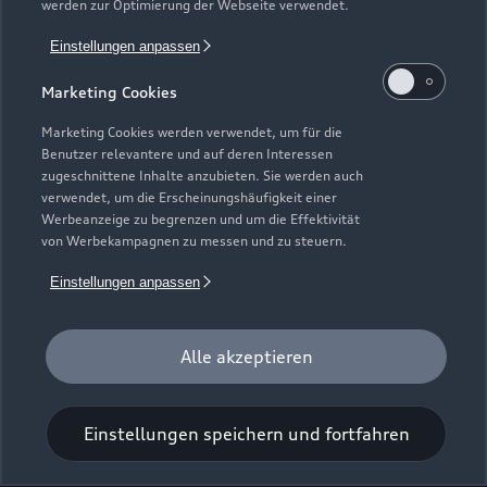
werden zur Optimierung der Webseite verwendet.
Rheinstraße 7 - 9
Einstellungen anpassen
45663 Recklinghausen
Marketing Cookies
02361 40420
Marketing Cookies werden verwendet, um für die
Benutzer relevantere und auf deren Interessen
info.recklinghausen@tiemeyer.de
zugeschnittene Inhalte anzubieten. Sie werden auch
verwendet, um die Erscheinungshäufigkeit einer
Werbeanzeige zu begrenzen und um die Effektivität
Kontaktdaten herunterladen
von Werbekampagnen zu messen und zu steuern.
Einstellungen anpassen
Öffnungszeiten
Alle akzeptieren
Service
Geöffnet bis
18:00
Einstellungen speichern und fortfahren