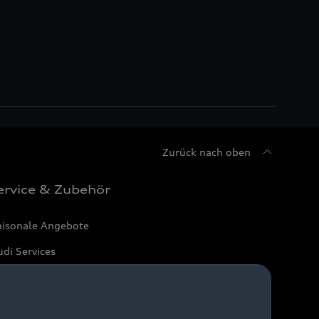
Zurück nach oben
ervice & Zubehör
aisonale Angebote
di Services
arantie
di digital services