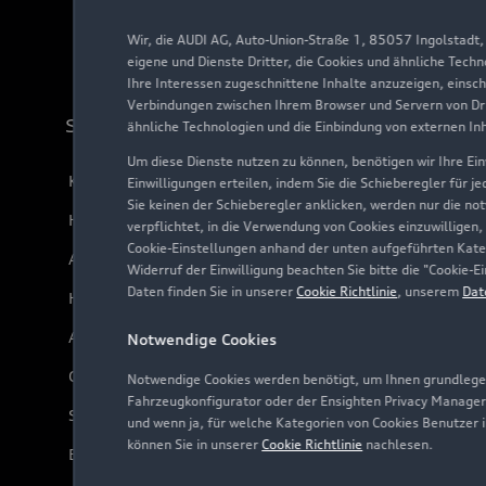
Wir, die AUDI AG, Auto-Union-Straße 1, 85057 Ingolstadt
eigene und Dienste Dritter, die Cookies und ähnliche Tech
Ihre Interessen zugeschnittene Inhalte anzuzeigen, einsc
Verbindungen zwischen Ihrem Browser und Servern von Dri
Support
ähnliche Technologien und die Einbindung von externen In
Um diese Dienste nutzen zu können, benötigen wir Ihre Einw
Kundenservice
Einwilligungen erteilen, indem Sie die Schieberegler für j
Sie keinen der Schieberegler anklicken, werden nur die no
Händlersuche
verpflichtet, in die Verwendung von Cookies einzuwilligen,
Cookie-Einstellungen anhand der unten aufgeführten Kateg
Audi Code
Widerruf der Einwilligung beachten Sie bitte die "Cookie
Daten finden Sie in unserer
Cookie Richtlinie
, unserem
Dat
Häufige Fragen (FAQ)
Audi Online Beratung
Notwendige Cookies
Online-Terminvereinbarung
Notwendige Cookies werden benötigt, um Ihnen grundlegen
Fahrzeugkonfigurator oder der Ensighten Privacy Manager
Servicekontakt
und wenn ja, für welche Kategorien von Cookies Benutzer 
können Sie in unserer
Cookie Richtlinie
nachlesen.
Bordbuch & Bedienungsanleitungen