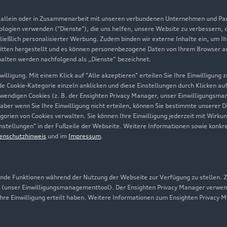
Aktionen & Angebote
m
, allein oder in Zusammenarbeit mit unseren verbundenen Unternehmen und Part
Geschäftskunden
nologien verwenden ("Dienste"), die uns helfen, unsere Website zu verbessern,
hließlich personalisierter Werbung. Zudem binden wir externe Inhalte ein, um I
tten hergestellt und es können personenbezogene Daten von Ihrem Browser an 
Über Audi
halten werden nachfolgend als „Dienste“ bezeichnet.
illigung. Mit einem Klick auf "Alle akzeptieren" erteilen Sie Ihre Einwilligung
Unternehmen
ede Cookie-Kategorie einzeln anklicken und diese Einstellungen durch Klicken au
twendigen Cookies (z. B. der Ensighten Privacy Manager, unser Einwilligungsma
Karriere
 aber wenn Sie Ihre Einwilligung nicht erteilen, können Sie bestimmte unserer 
orien von Cookies verwalten. Sie können Ihre Einwilligung jederzeit mit Wirku
Investor Relations
-Einstellungen" in der Fußzeile der Webseite. Weitere Informationen sowie ko
enschutzhinweis
und im
Impressum
.
Presse & Media Center
Datenschutz
Audi erleben
de Funktionen während der Nutzung der Webseite zur Verfügung zu stellen. Zu
 (unser Einwilligungsmanagementtool). Der Ensighten Privacy Manager verwen
Newsletter
ihre Einwilligung erteilt haben. Weitere Informationen zum Ensighten Privacy 