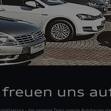
 freuen uns auf
tattservice – das gesamte Team unseres Autohauses steh