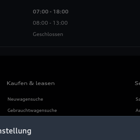
07:00 - 18:00
08:00 - 13:00
Geschlossen
Kaufen & leasen
S
Neuwagensuche
S
Gebrauchtwagensuche
Au
Gebrauchtwagen
G
nstellung
Finanzierung
Au