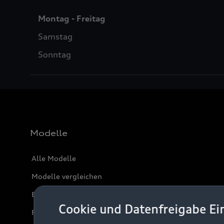
Montag - Freitag
Samstag
Sonntag
Modelle
Alle Modelle
Modelle vergleichen
Elektromodelle
Cookie und Datenfreigabe Ei
Plug-in-Hybride